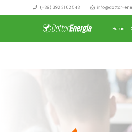
(+39) 392 31 02 543
info@dottor-ener
Home