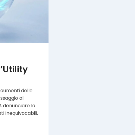
Utility
i aumenti delle
assaggio al
A denunciare la
ti inequivocabili.