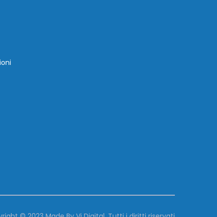
ioni
right © 2023 Made By
Vj Digital
. Tutti i diritti riservati