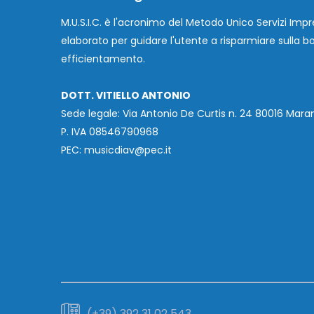
M.U.S.I.C. è l'acronimo del Metodo Unico Servizi Impr
elaborato per guidare l'utente a risparmiare sulla bol
efficientamento.
DOTT. VITIELLO ANTONIO
Sede legale: Via Antonio De Curtis n. 24 80016 Maran
P. IVA 08546790968
PEC: musicdiav@pec.it
(+39) 392 31 02 543